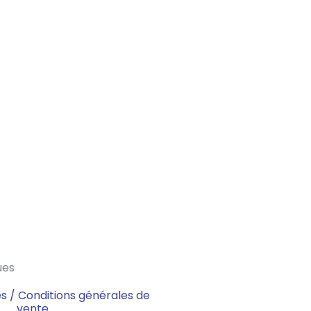
g
r
a
m
-
1
-
l
ues
i
s / Conditions générales de
vente